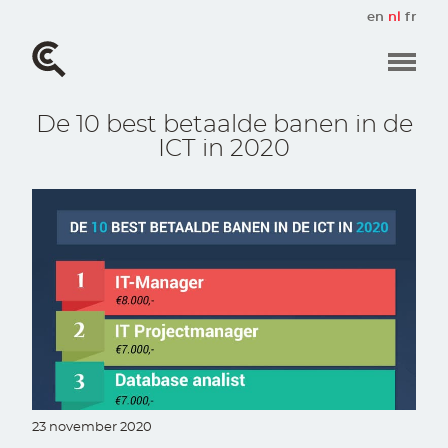
Overslaan
en
nl
fr
en
naar
de
inhoud
gaan
De 10 best betaalde banen in de
ICT in 2020
23 november 2020