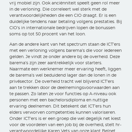
vrij mobiel zijn. Ook anciënniteit speelt geen rol meer
in de verloning. Die correleert wel sterk met de
verantwoordelijkheden die een CIO draagt. Er is een
duidelijke tendens naar betaling volgens prestaties. Bij
CIO’s in internationale bedrijven lopen de bonussen
soms op tot 50 procent van het loon.
Aan de andere kant van het spectrum staan de ICT’ers
met een verloning volgens barema’s die voor iedereen
gelden. Je vindt ze onder andere bij de overheid. Deze
barema’s zijn zeer aantrekkelijk voor starters.
Naarmate een werknemer meer ervaring heeft, liggen
de barema’s wel beduidend lager dan de lonen in de
privésector. De overheid tracht wel blijvend ICT’ers
aan te trekken door de deelnemingsvoorwaarden aan
te passen. Zo laten ze voor functies op A-niveau ook
personen met een bachelorsdiploma en nuttige
ervaring deelnemen. Dit betekent dat ICT’ers hun
elders verworven competenties kunnen valoriseren.
Onder ICT’ers is er een groep die wel degelijk net kiest
voor de voordelen van een job bij de overheid, stelt hr-
verantwoordelijke Karen Vets van onze klant Belnet.