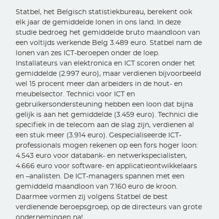
Statbel, het Belgisch statistiekbureau, berekent ook
elk jaar de gemiddelde lonen in ons land. In deze
studie bedroeg het gemiddelde bruto maandloon van
een voltijds werkende Belg 3.489 euro. Statbel nam de
lonen van zes ICT-beroepen onder de loep.
Installateurs van elektronica en ICT scoren onder het
gemiddelde (2.997 euro), maar verdienen bijvoorbeeld
wel 15 procent meer dan arbeiders in de hout- en
meubelsector. Technici voor ICT en
gebruikersondersteuning hebben een loon dat bijna
gelijk is aan het gemiddelde (3.459 euro). Technici die
specifiek in de telecom aan de slag zijn, verdienen al
een stuk meer (3.914 euro). Gespecialiseerde ICT-
professionals mogen rekenen op een fors hoger loon:
4.543 euro voor databank- en netwerkspecialisten,
4.666 euro voor software- en applicatieontwikkelaars
en –analisten. De ICT-managers spannen met een
gemiddeld maandloon van 7.160 euro de kroon.
Daarmee vormen zij volgens Statbel de best
verdienende beroepsgroep, op de directeurs van grote
ondernemingen na!