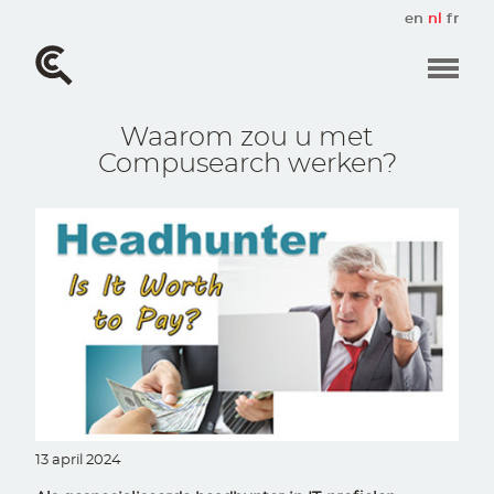
Overslaan
en
nl
fr
en
naar
de
inhoud
gaan
Waarom zou u met
Compusearch werken?
13 april 2024