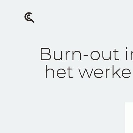
Skip
to
main
content
Burn-out i
het werke