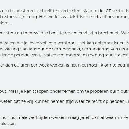
 om te presteren, zichzelf te overtreffen. Maar in de ICT-sector 
business zijn hoog. Het werk is vaak kritisch en deadlines onmo
ken,….
hoe sterk en toegewijd je bent. Iedereen heeft zijn breekpunt. Wa
rzaken die je leven volledig verstoort. Het kan ook drastische 
ontwikkeling van langdurige vermoeidheid, vermindering van cogn
n lange periode van uitval en een moeizaam re-integratie traject.
eer dan 60 uren per week werken is het niet moeilijk om te be
n-out. Maar je kan stappen ondernemen om te proberen burn-out
eten dat ze vrij kunnen nemen (tijd waar ze recht op hebben), ka
n hun normale werktijden werken, vraag jezelf dan af waarom ze
plossen.