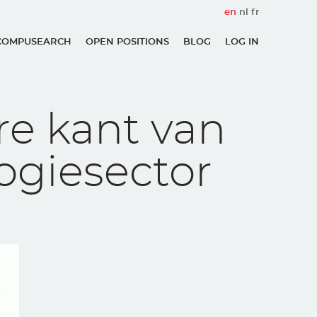
en
nl
fr
COMPUSEARCH
OPEN POSITIONS
BLOG
LOG IN
User
account
menu
re kant van
ogiesector