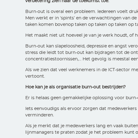
verbetering zien naar de toekomst toe.
Burn-out is overal een probleem. Iedereen voelt druk
Men werkt er in ‘spints’ en de verwachtingen van de 
taken komen bovenop taken op taken op taken op ta
Het maakt niet uit hoeveel je van je werk houdt, of 
Burn-out kan slapeloosheid, depressie en angst veroo
stress die leidt tot burn-out kan bijdragen tot de 
concentratiestoornissen,... Het gevolg is meestal ee
Als we zien dat veel werknemers in de ICT-sector m
vertoont.
Hoe kan je als organisatie burn-out bestrijden?
Er is helaas geen gemakkelijke oplossing voor bur
Iets eenvoudigs als ervoor zorgen dat medewerkers w
verminderen.
Als je merkt dat je medewerkers lang en vaak buite
lijnmanagers te praten zodat je het probleem kunt o