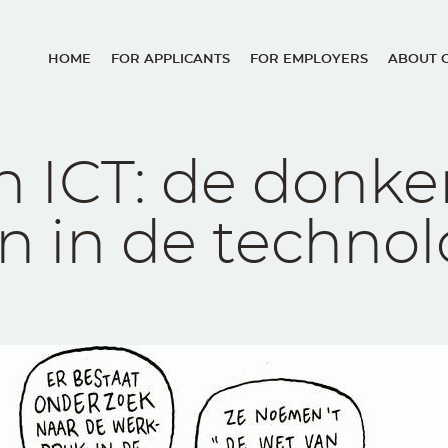
HOME
FOR APPLICANTS
FOR EMPLOYERS
ABOUT 
Main
navigation
n ICT: de donke
n in de technol