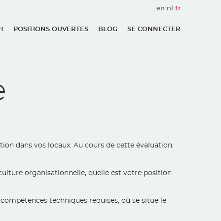
en
nl
fr
H
POSITIONS OUVERTES
BLOG
SE CONNECTER
User
account
menu
e
tion dans vos locaux. Au cours de cette évaluation,
 culture organisationnelle, quelle est votre position
s compétences techniques requises, où se situe le